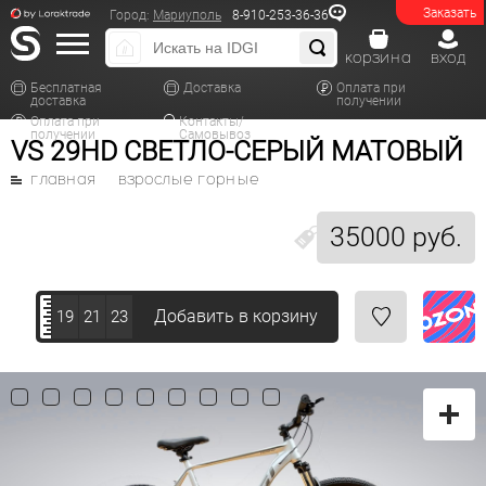
Заказать
Город:
Мариуполь
8-910-253-36-36
корзина
вход
Бесплатная
Доставка
Оплата при
доставка
получении
Оплата при
Контакты/
получении
Самовывоз
VS 29HD СВЕТЛО-СЕРЫЙ МАТОВЫЙ
главная
взрослые горные
35000 руб.
Добавить в корзину
19
21
23