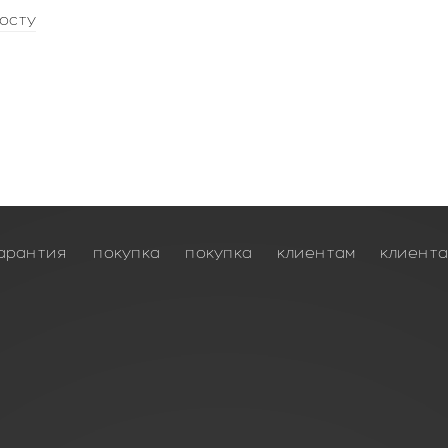
осту
арантия
покупка
покупка
клиентам
клиент