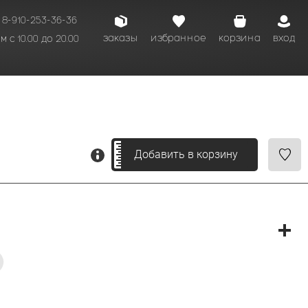
8-910-253-36-36
заказы
избранное
корзина
вход
 с 10.00 до 20.00
кому времени.
Добавить в корзину