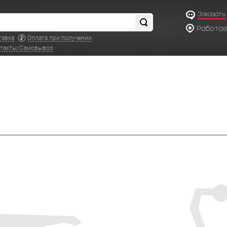
Заказать
Работаем
по московс
тавка
Оплата при получении
такты/Самовывоз