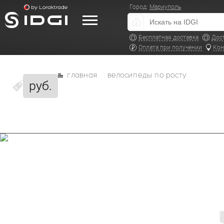
Город:
Мариуполь
Бесплатная доставка
Дос
Оплата при получении
Кон
главная
велосипеды по росту
руб.